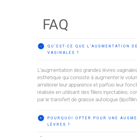
FAQ
-
QU'EST-CE QUE L'AUGMENTATION D
VAGINALES ?
L'augmentation des grandes lèvres vaginales
esthétique qui consiste à augmenter le volu
améliorer leur apparence et parfois leur fonc
réalisée en utilisant des fillers injectables, 
par le transfert de graisse autologue (lipofillin
+
POURQUOI OPTER POUR UNE AUGME
LÈVRES ?